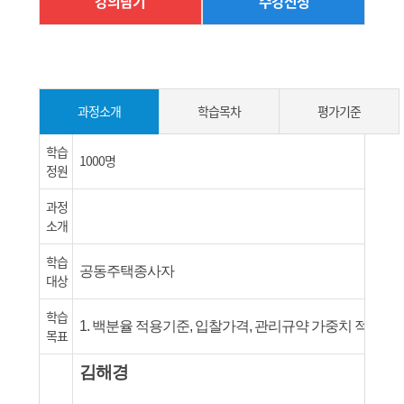
강의담기
수강신청
학습목차
평가기준
과정소개
학습
1000명
정원
과정
소개
학습
공동주택종사자
대상
학습
1.
백분율 적용기준, 입찰가격, 관리규약 가중치 적용
에 
목표
김해경