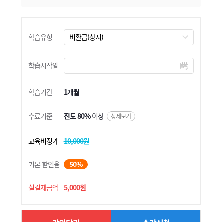
학습유형
학습시작일
학습기간
1개월
수료기준
진도 80%
이상
상세보기
교육비정가
10,000원
기본 할인율
50%
실결제금액
5,000원