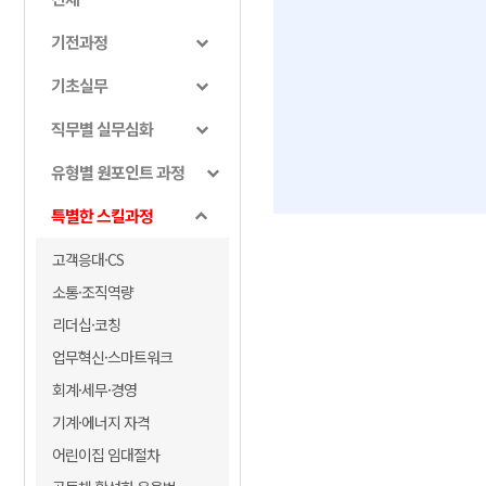
기전과정
기초실무
직무별 실무심화
유형별 원포인트 과정
특별한 스킬과정
고객응대·CS
소통·조직역량
리더십·코칭
업무혁신·스마트워크
회계·세무·경영
기계·에너지 자격
어린이집 임대절차